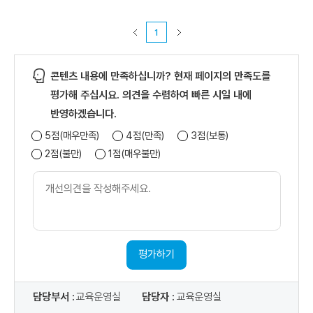
1
콘텐츠 내용에 만족하십니까? 현재 페이지의 만족도를
평가해 주십시요. 의견을 수렴하여 빠른 시일 내에
반영하겠습니다.
5점(매우만족)
4점(만족)
3점(보통)
2점(불만)
1점(매우불만)
개
선
의
견
내
용
평가하기
담당부서 :
교육운영실
담당자 :
교육운영실