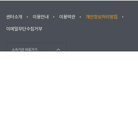
센터소개
이용안내
이용약관
개인정보처리방침
이메일무단수집거부
소속기관 바로가기
(우) 52852 경상남도 진주시 소호로102(충무공동) / 고객센터 :
1566-1277
(우) 670881 경상남도 거창군 남상면 대산리 2421
COPYRIGHT © KOREA ELEVATOR SAFETY AGENCY 2026. ALL
RIGHTS RESERVED.