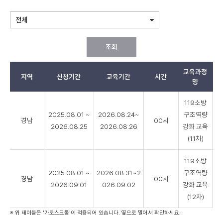
조회
교육과정
지역
신청기간
교육기간
시간
모
명
재
119소방
난
2025.08.01 ~
2026.08.24~
구조역량
안
경남
00시
2026.08.25
2026.08.26
강화 교육
전
소
(11차)
방
교
119소방
육
2025.08.01 ~
2026.08.31~2
구조역량
경남
00시
리
2026.09.01
026.09.02
강화 교육
스
(12차)
트
※ 위 테이블은 '가로스크롤'이 적용되어 있습니다. 옆으로 밀어서 확인하세요.