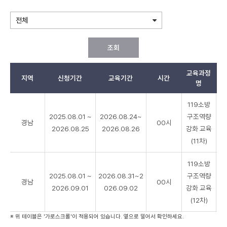
조회
교육과정
지역
신청기간
교육기간
시간
모
명
재
119소방
난
2025.08.01 ~
2026.08.24~
구조역량
안
경남
00시
2026.08.25
2026.08.26
강화 교육
전
소
(11차)
방
교
119소방
육
2025.08.01 ~
2026.08.31~2
구조역량
경남
00시
리
2026.09.01
026.09.02
강화 교육
스
(12차)
트
※ 위 테이블은 '가로스크롤'이 적용되어 있습니다. 옆으로 밀어서 확인하세요.