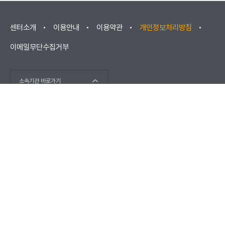
센터소개
이용안내
이용약관
개인정보처리방침
이메일무단수집거부
소속기관 바로가기
(우) 52852 경상남도 진주시 소호로102(충무공동) / 고객센터 :
1566-1277
(우) 670881 경상남도 거창군 남상면 대산리 2421
COPYRIGHT © KOREA ELEVATOR SAFETY AGENCY 2026. ALL
RIGHTS RESERVED.