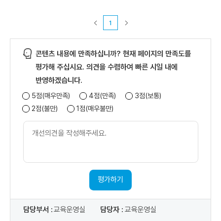
1
콘텐츠 내용에 만족하십니까? 현재 페이지의 만족도를
평가해 주십시요. 의견을 수렴하여 빠른 시일 내에
반영하겠습니다.
5점(매우만족)
4점(만족)
3점(보통)
2점(불만)
1점(매우불만)
개
선
의
견
내
용
평가하기
담당부서 :
교육운영실
담당자 :
교육운영실