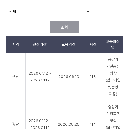
조회
교육과정
지역
신청기간
교육기간
시간
모
명
컨
승강기
소
안전품질
시
2026.01.12 ~
향상
엄
경남
2026.08.10
11시
교
2026.01.12
(협약기업
육
맞춤형
리
과정)
스
트
승강기
안전품질
2026.01.12 ~
향상
경남
2026.08.26
11시
2026.01.12
(협약기업