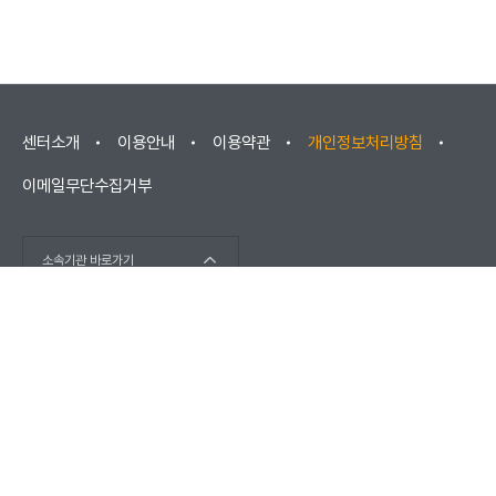
센터소개
이용안내
이용약관
개인정보처리방침
이메일무단수집거부
소속기관 바로가기
(우) 52852 경상남도 진주시 소호로102(충무공동) / 고객센터 :
1566-1277
(우) 670881 경상남도 거창군 남상면 대산리 2421