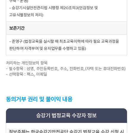
구축ㆍ운영)
리
안
- 승강기시설안전관리법 시행령 제20조의3(민감정보 및
내
고유식별정보의 처리)
-
보
보존기간
존
근
- 준영구 (법정교육을 실시할 때 최초교육이력에 따라 필요 교육과정을
거
판단하여 자격부여 및 유지업무를 수행하고 있음)
,
보
처리하는 개인정보의 항목
존
- 필수항목 : 성명, 주민등록번호, 주소, 전화번호,(자택 또는 휴대전화번호)
기
- 선택항목 : 팩스, 이메일
간
으
로
구
동의거부 권리 및 불이익 내용
성
승강기 법정교육 수강자 정보
정보주체는 한국승강기안전공단 승강기 법정교육 수강 신청 시