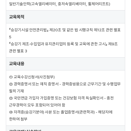
육
일반기술인력(고속엘리베이터, 중저속엘리베이터, 휠체어리프트)
대
상
교육목적
,
교
『승강기시설 안전관리법』 제20조 및 같은 법 시행규칙 제12조 관련 별표
육
5
목
『승강기 제조·수입업과 유지관리업의 등록 및 교육에 관한 고시』 제9조
적
관련 별표 3
,
교
교육내용
육
내
용
① 교육수강신청서(사진첨부)
,
② 경력증명서 또는 재직 증명서 - 경력증빙용으로 근무기간 및 수행업무
교
필히 기재
육
③ 국민연금 가입자 가입증명 또는 건강보험 자격 득실확인서 - 종전
교
근무경력이 모두 포함되어 있어야 함
재
④ 자격증(승강기분야) 사본 또는 졸업증명서(관련학과) - 해당자에
/
한하여 첨부
실
습