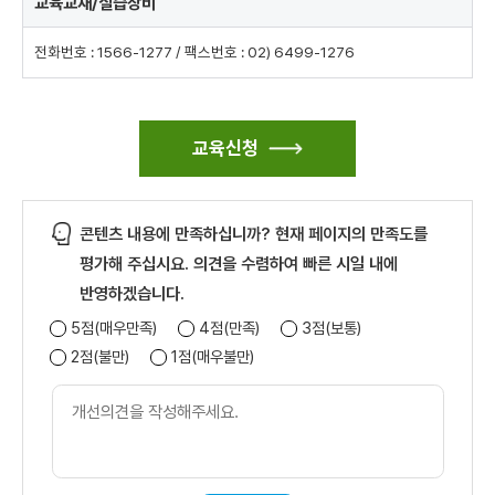
교육교재/실습장비
장
비
로
전화번호 : 1566-1277 / 팩스번호 : 02) 6499-1276
구
성
교육신청
콘텐츠 내용에 만족하십니까? 현재 페이지의 만족도를
평가해 주십시요. 의견을 수렴하여 빠른 시일 내에
반영하겠습니다.
5점(매우만족)
4점(만족)
3점(보통)
2점(불만)
1점(매우불만)
개
선
의
견
내