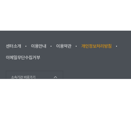
센터소개
이용안내
이용약관
개인정보처리방침
이메일무단수집거부
소속기관 바로가기
(우) 52852 경상남도 진주시 소호로102(충무공동) / 고객센터 :
1566-1277