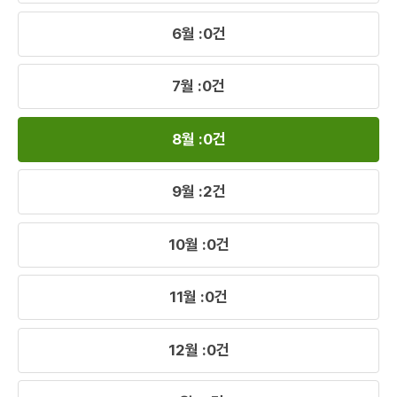
사
6월 :0건
자
의
해
7월 :0건
당
승
강
8월 :0건
기
를
안
9월 :2건
전
하
고
10월 :0건
효
율
11월 :0건
적
으
로
12월 :0건
관
리
ㆍ