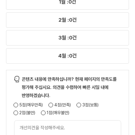
1월 :0건
운
영
하
2월 :0건
는
역
량
3월 :0건
을
향
상
4월 :0건
하
고
자
콘텐츠 내용에 만족하십니까? 현재 페이지의 만족도를
함
-
평가해 주십시요. 의견을 수렴하여 빠른 시일 내에
교
반영하겠습니다.
육
5점(매우만족)
4점(만족)
3점(보통)
대
상
2점(불만)
1점(매우불만)
,
개
교
선
육