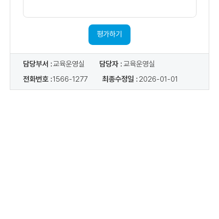
의
목
견
적
내
,
용
교
평가하기
육
내
담당부서 :
교육운영실
담당자 :
교육운영실
용
,
전화번호 :
1566-1277
최종수정일 :
2026-01-01
교
육
교
재
/
실
습
장
비