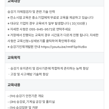
교육대상
강
기
승강기 자체점검자 및 관련 기술 인력
안
※ 컨소시엄 교육은 중소기업에게 무료로 교육을 제공하고 있습니다
전
※ 대규모 기업의 경우 교육비가 일부 발생합니다 ( 33,100원 )
기
준
※ 자세한 사항은 055-945-9572로 연락주세요
해
※ 거창에서 진행되는 교육의 경우 시간표가 다르게 진행 됩니다. 자세한
설
사항은 교육신청>상세보기를 클릭하여 확인해주세요
▶
※ 승강기인재개발원 안내 https://youtu.be/rmtFSpfAzBo
승
강
교육목적
기
안
ㆍ승강기 유지관리 및 검사기준에 적합하게 관리하는 능력 향상
전
ㆍ고장 및 사고예방 기술력 향상
기
준
교육내용
구
성
과
- (1H) 승강기 안전기준 개요
해
- (3H) 승강로,기계실 공강 및 폴리실
설
- (1H) 승강장문 및 카문