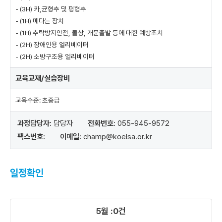
그
- (3H) 카,균형추 및 평형추
리
- (1H) 메다는 장치
고
- (1H) 추락방지안전, 돌상, 개문출발 등에 대한 예방조치
고
장
- (2H) 장애인용 엘리베이터
의
- (2H) 소방구조용 엘리베이터
종
류
교육교재/실습장비
및
사
교육수준: 초중급
고
예
과정담당자:
담당자
전화번호:
055-945-9572
방
팩스번호:
이메일:
champ@koelsa.or.kr
교
육
을
통
일정확인
해
승
강
5월 :0건
기
종