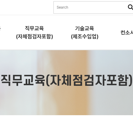
육
직무교육
기술교육
컨소
(자체점검자포함)
(제조수입업)
직무교육
기술교육
컨소시
(자체점검자포함)
(제조수입업)
직무교육(자체점검자포함)
교육소
교육소개
교육소개
과정안
과정안내
과정안내
교육신
교육신청
교육신청
협약체
램)