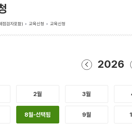
청
체점검자포함)
교육신청
교육신청
2026
2월
3월
8월
-선택됨
9월