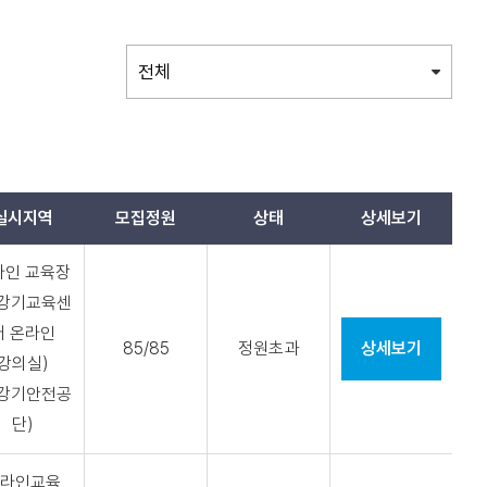
실시지역
모집정원
상태
상세보기
라인 교육장
승강기교육센
터 온라인
85/85
정원초과
상세보기
강의실)
승강기안전공
단)
라인교육