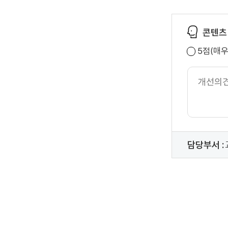
콘텐츠
5점(매
개
선
의
견
내
용
담당부서 :