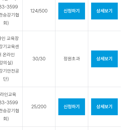
33-3599
124/500
신청하기
상세보기
대한승강기협
회)
라인 교육장
승강기교육센
터 온라인
30/30
정원초과
상세보기
강의실)
승강기안전공
단)
라인교육
33-3599
25/200
신청하기
상세보기
대한승강기협
회)