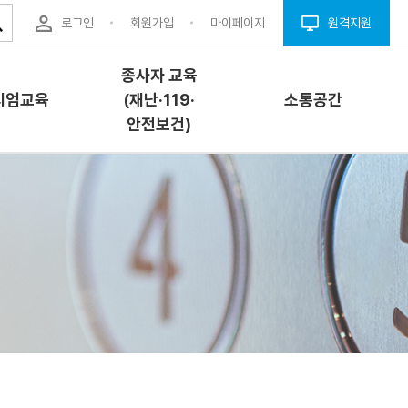
로그인
회원가입
마이페이지
원격지원
종사자 교육
시엄교육
(재난·119·
소통공간
안전보건)
엄교육
종사자 교육(재난
소통공간
·119·안전보건)
개
공지사항
교육소개
내
자료실
과정안내
청
Q&A
교육신청
결(프로그
FAQ
안전이용웹툰
업체구인