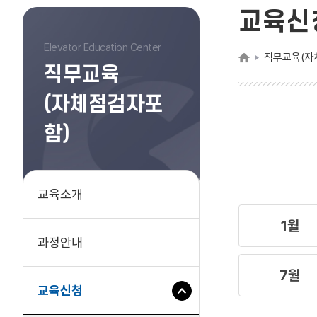
교육신
Elevator Education Center
직무교육(자
직무교육
(자체점검자포
함)
교육소개
1월
과정안내
7월
하
교육신청
위