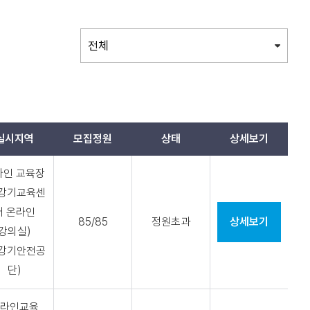
실시지역
모집정원
상태
상세보기
라인 교육장
승강기교육센
터 온라인
85/85
정원초과
상세보기
강의실)
승강기안전공
단)
라인교육