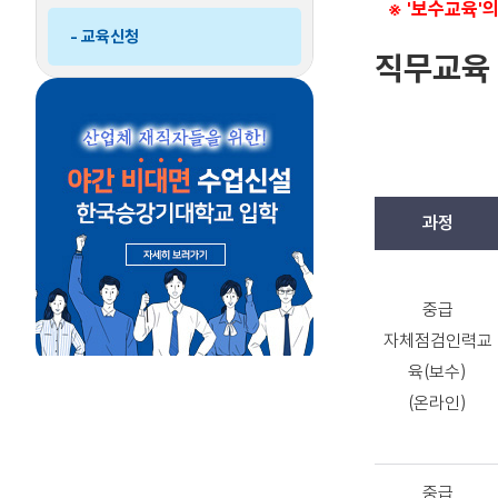
※ '보수교육'
메
- 교육신청
뉴
직무교육
접
기
과정
직
무
중급
교
자체점검인력교
육
육(보수)
리
스
(온라인)
트
중급