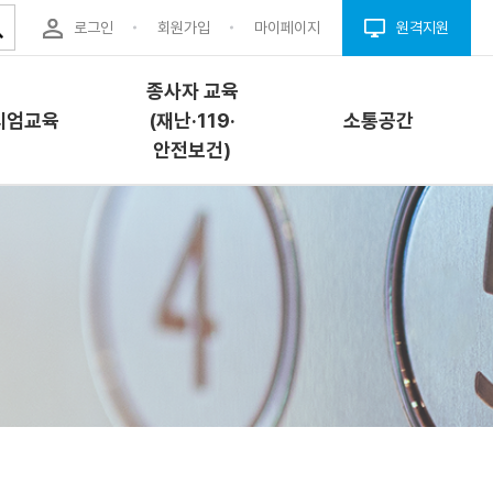
로그인
회원가입
마이페이지
원격지원
종사자 교육
시엄교육
(재난·119·
소통공간
안전보건)
엄교육
종사자 교육(재난
소통공간
·119·안전보건)
개
공지사항
교육소개
내
자료실
과정안내
청
Q&A
교육신청
결(프로그
FAQ
안전이용웹툰
업체구인