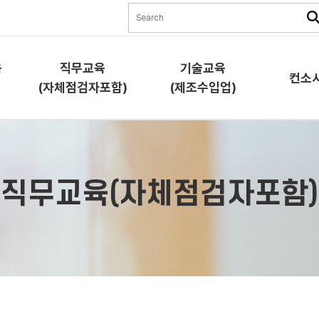
육
직무교육
기술교육
컨소
(자체점검자포함)
(제조수입업)
직무교육
기술교육
컨소시
(자체점검자포함)
(제조수입업)
직무교육(자체점검자포함)
교육소
교육소개
교육소개
과정안
과정안내
과정안내
교육신
교육신청
교육신청
협약체
램)