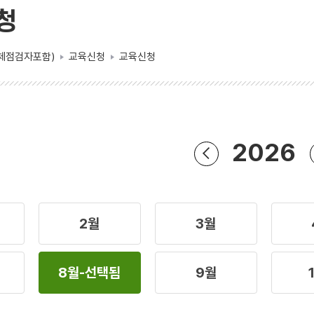
청
체점검자포함)
교육신청
교육신청
2026
2월
3월
8월
-선택됨
9월