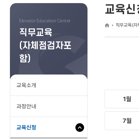
교육신
Elevator Education Center
직무교육(자
직무교육
(자체점검자포
함)
교육소개
1월
과정안내
7월
하
교육신청
위