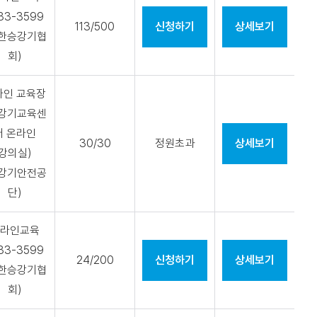
33-3599
113/500
신청하기
상세보기
대한승강기협
회)
라인 교육장
승강기교육센
터 온라인
30/30
정원초과
상세보기
강의실)
승강기안전공
단)
라인교육
33-3599
24/200
신청하기
상세보기
대한승강기협
회)