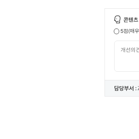
콘텐츠
5점(매
개
선
의
견
내
용
담당부서 :