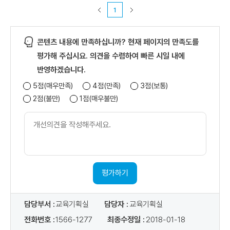
청
1
현
황
)
콘텐츠 내용에 만족하십니까? 현재 페이지의 만족도를
,
교
평가해 주십시요. 의견을 수렴하여 빠른 시일 내에
육
반영하겠습니다.
신
5점(매우만족)
4점(만족)
3점(보통)
청
2점(불만)
1점(매우불만)
개
선
의
견
내
용
평가하기
담당부서 :
교육기획실
담당자 :
교육기획실
전화번호 :
1566-1277
최종수정일 :
2018-01-18