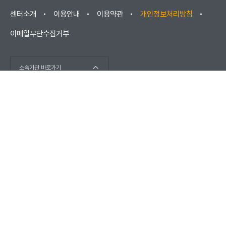
센터소개
이용안내
이용약관
개인정보처리방침
이메일무단수집거부
소속기관 바로가기
(우) 52852 경상남도 진주시 소호로102(충무공동) / 고객센터 :
1566-1277
(우) 670881 경상남도 거창군 남상면 대산리 2421
COPYRIGHT © KOREA ELEVATOR SAFETY AGENCY 2026. ALL
RIGHTS RESERVED.