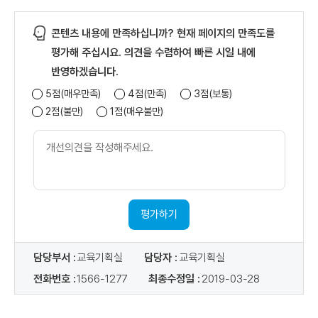
과
정
콘텐츠 내용에 만족하십니까? 현재 페이지의 만족도를
명
,
평가해 주십시요. 의견을 수렴하여 빠른 시일 내에
신
반영하겠습니다.
청
5점(매우만족)
4점(만족)
3점(보통)
기
간
2점(불만)
1점(매우불만)
,
개
수
선
강
의
기
견
간
내
,
용
평가하기
차
수
,
담당부서 :
교육기획실
담당자 :
교육기획실
정
원
전화번호 :
1566-1277
최종수정일 :
2019-03-28
(
신