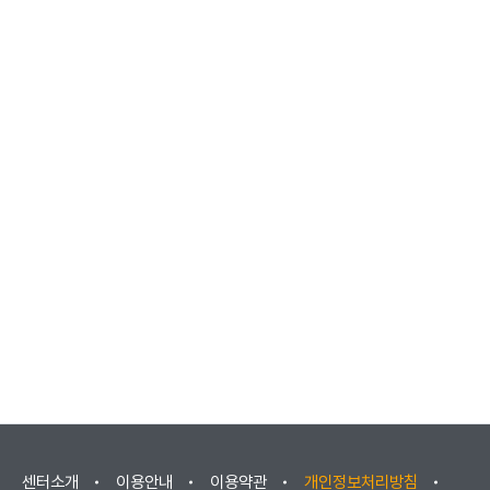
청
현
황
)
,
교
육
신
청
센터소개
이용안내
이용약관
개인정보처리방침