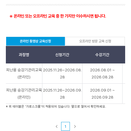
※ 온라인 또는 오프라인 교육 중 한 가지만 이수하시면 됩니다.
온라인 동영상 교육신청
오프라인 방문 교육 신청
선
택
됨
과정명
신청기간
수강기간
온
피난용 승강기관리교육
2025.11.26~2026.08.
2026.08.01 ~
라
(온라인)
28
2026.08.28
인
동
피난용 승강기관리교육
2025.11.26~2026.09.
2026.09.01 ~
영
상
(온라인)
28
2026.09.28
교
※ 위 테이블은 '가로스크롤'이 적용되어 있습니다. 옆으로 밀어서 확인하세요.
육
신
청
1
-