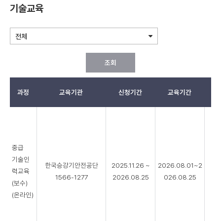
기술교육
조회
과정
교육기관
신청기간
교육기간
기
술
교
육
중급
리
기술인
스
한국승강기안전공단
2025.11.26 ~
2026.08.01~2
력교육
0
트
1566-1277
2026.08.25
026.08.25
(보수)
(온라인)