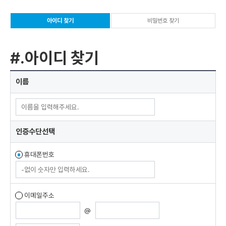
아이디 찾기
비밀번호 찾기
#.아이디 찾기
이
이름
름
,
이
메
일
인증수단선택
주
소
휴대폰번호
로
아
이
디
이메일주소
찾
@
기