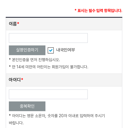
* 표시는 필수 입력 항목입니다.
회
이름
*
원
가
입
정
실명인증하기
내국민여부
보
입
* 본인인증을 먼저 진행하십시오.
력
* 만 14세 미만의 어린이는 회원가입이 불가합니다.
아이디
*
중복확인
* 아이디는 영문 소문자, 숫자를 20자 이내로 입력하여 주시기
바랍니다.