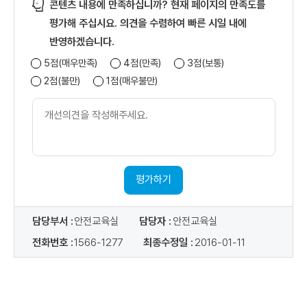
콘텐츠 내용에 만족하십니까? 현재 페이지의 만족도를
다. 개인정보의 보유 및 이용기간
평가해 주십시요. 의견을 수렴하여 빠른 시일 내에
- 수집되는 개인정보는 원칙적으로 회원 탈퇴 시 지체없이 파기합니다.
반영하겠습니다.
단, 공공기록물 관리에 관한 법률 등 관련 법령에 따라 보존 의무가
5점(매우만족)
4점(만족)
3점(보통)
있는 경우에는 해당 법령에서 정한 기간(준영구)동안 안전하게
2점(불만)
1점(매우불만)
보관합니다.
개
라. 동의거부 권리 및 불이익 내용
선
- 정보주체는 개인정보 수집 동의를 거부할 수 있으며, 거부 시
의
회원가입과 서비스 이용에 제한을 받을 수 있습니다.
견
내
용
평가하기
담당부서 :
안전교육실
담당자 :
안전교육실
전화번호 :
1566-1277
최종수정일 :
2016-01-11