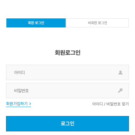
회원 로그인
비회원 로그인
선
택
됨
회원로그인
아
이
디
비
입
밀
력
번
란
회원가입하기
아이디 / 비밀번호 찾기
호
입
력
로그인
란