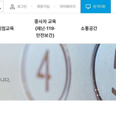
로그인
회원가입
마이페이지
원격지원
종사자 교육
시엄교육
(재난·119·
소통공간
안전보건)
엄교육
종사자 교육(재난
소통공간
·119·안전보건)
개
공지사항
교육소개
니다.
내
자료실
과정안내
청
Q&A
교육신청
결(프로그
FAQ
안전이용웹툰
업체구인