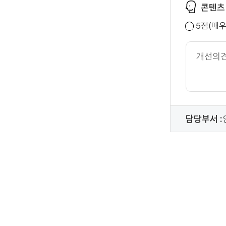
콘텐츠
5점(매
개
선
의
견
내
용
담당부서 :