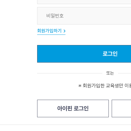
디
비
입
밀
력
번
란
회원가입하기
호
입
력
로그인
란
또는
※ 회원가입한 교육생만 이
아이핀 로그인