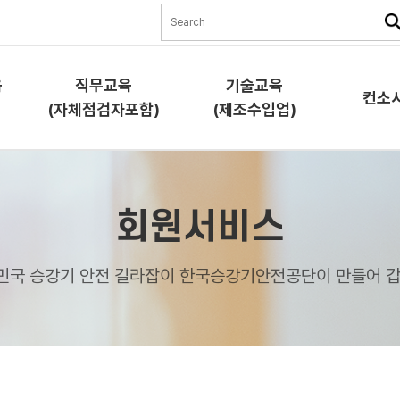
육
직무교육
기술교육
컨소
(자체점검자포함)
(제조수입업)
직무교육
기술교육
컨소시
회원서비스
(자체점검자포함)
(제조수입업)
교육소
교육소개
교육소개
민국 승강기 안전 길라잡이 한국승강기안전공단이 만들어 갑
과정안
과정안내
과정안내
교육신
교육신청
교육신청
협약체
램)