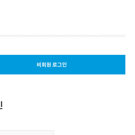
비회원 로그인
선
택
됨
인