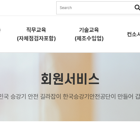
육
직무교육
기술교육
컨소
(자체점검자포함)
(제조수입업)
직무교육
기술교육
컨소시
회원서비스
(자체점검자포함)
(제조수입업)
교육소
교육소개
교육소개
민국 승강기 안전 길라잡이 한국승강기안전공단이 만들어 갑
과정안
과정안내
과정안내
교육신
교육신청
교육신청
협약체
램)