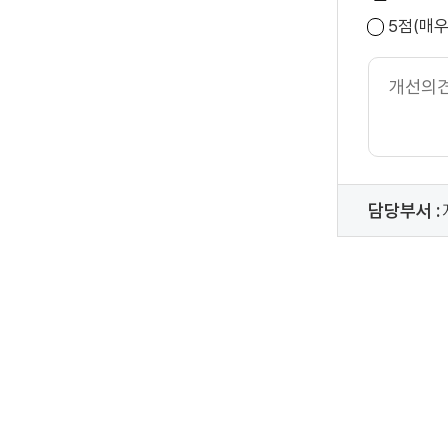
5점(매
개
선
의
견
내
용
담당부서 :