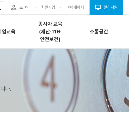
로그인
회원가입
마이페이지
원격지원
종사자 교육
시엄교육
(재난·119·
소통공간
안전보건)
엄교육
종사자 교육(재난
소통공간
·119·안전보건)
개
공지사항
교육소개
니다.
내
자료실
과정안내
청
Q&A
교육신청
결(프로그
FAQ
안전이용웹툰
업체구인