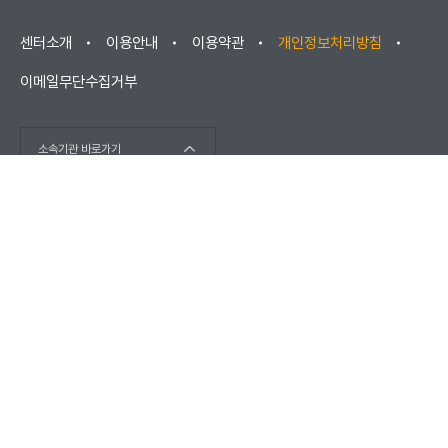
센터소개
이용안내
이용약관
개인정보처리방침
이메일무단수집거부
소속기관 바로가기
(우) 52852 경상남도 진주시 소호로102(충무공동) / 고객센터 :
1566-1277
(우) 670881 경상남도 거창군 남상면 대산리 2421
COPYRIGHT © KOREA ELEVATOR SAFETY AGENCY 2026. ALL
RIGHTS RESERVED.