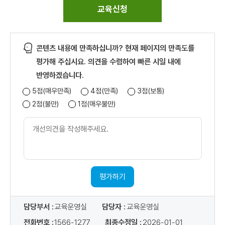
교육신청
콘텐츠 내용에 만족하십니까? 현재 페이지의 만족도를
평가해 주십시요. 의견을 수렴하여 빠른 시일 내에
반영하겠습니다.
5점(매우만족)
4점(만족)
3점(보통)
2점(불만)
1점(매우불만)
개
선
의
견
내
용
평가하기
담당부서 :
교육운영실
담당자 :
교육운영실
전화번호 :
1566-1277
최종수정일 :
2026-01-01