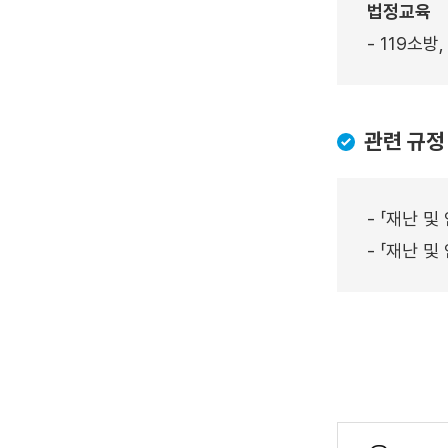
법정교육
메
뉴
- 119소
펼
치
기
관련 규정
- 「재난 
- 「재난 