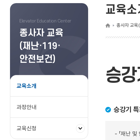
교육소
Elevator Education Center
종사자 교육(
종사자 교육
(재난·119·
안전보건)
승강
교육소개
과정안내
승강기 특
하
교육신청
- 「재난 
위