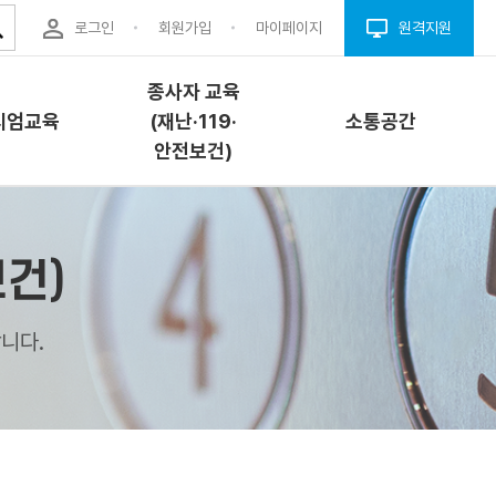
로그인
회원가입
마이페이지
원격지원
종사자 교육
시엄교육
(재난·119·
소통공간
안전보건)
엄교육
종사자 교육(재난
소통공간
건)
·119·안전보건)
개
공지사항
교육소개
니다.
내
자료실
과정안내
청
Q&A
교육신청
결(프로그
FAQ
안전이용웹툰
업체구인