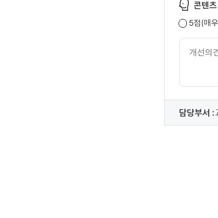
콘텐츠
5점(매
개
선
의
견
내
용
담당부서 :