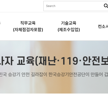
육
직무교육
기술교육
컨소
(자체점검자포함)
(제조수입업)
직무교육
기술교육
컨소시
사자 교육(재난·119·안전보
(자체점검자포함)
(제조수입업)
교육소
교육소개
교육소개
민국 승강기 안전 길라잡이 한국승강기안전공단이 만들어 갑
과정안
과정안내
과정안내
교육신
교육신청
교육신청
협약체
램)