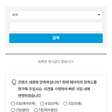
검색어 입력란
검색
사
업
등록된 게시글이 없습니다.
자
맞
춤
형
교
육
게
콘텐츠 내용에 만족하십니까? 현재 페이지의 만족도를
시
판
리
평가해 주십시요. 의견을 수렴하여 빠른 시일 내에
스
트
반영하겠습니다.
-
번
5점(매우만족)
4점(만족)
3점(보통)
호
,
2점(불만)
1점(매우불만)
제