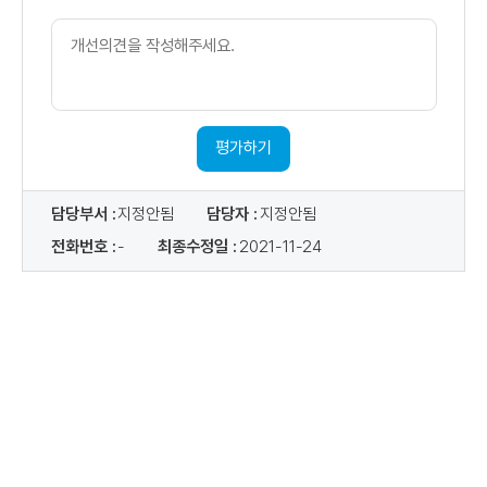
목
,
개
작
성
선
자
등
의
록
일
견
,
내
첨
부
용
파
평가하기
일
,
조
회
수
담당부서 :
지정안됨
담당자 :
지정안됨
로
구
전화번호 :
-
최종수정일 :
2021-11-24
성