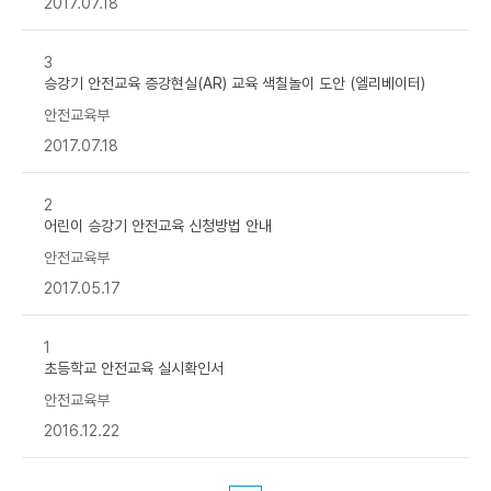
,
2017.07.18
작
성
자
등
3
록
일
승강기 안전교육 증강현실(AR) 교육 색칠놀이 도안 (엘리베이터)
,
첨
안전교육부
부
파
2017.07.18
일
,
조
회
수
2
로
어린이 승강기 안전교육 신청방법 안내
구
성
안전교육부
2017.05.17
1
초등학교 안전교육 실시확인서
안전교육부
2016.12.22