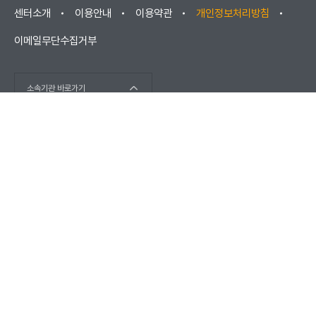
센터소개
이용안내
이용약관
개인정보처리방침
이메일무단수집거부
소속기관 바로가기
(우) 52852 경상남도 진주시 소호로102(충무공동) / 고객센터 :
1566-1277
(우) 670881 경상남도 거창군 남상면 대산리 2421
COPYRIGHT © KOREA ELEVATOR SAFETY AGENCY 2026. ALL
RIGHTS RESERVED.