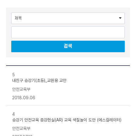
검색어 입력란
검색
이
용
5
자
안
내친구 승강기(초등)_교원용 교안
전
교
안전교육부
육
게
시
2018.09.06
판
리
스
트
4
-
번
승강기 안전교육 증강현실(AR) 교육 색칠놀이 도안 (에스컬레이터)
호
,
안전교육부
제
목