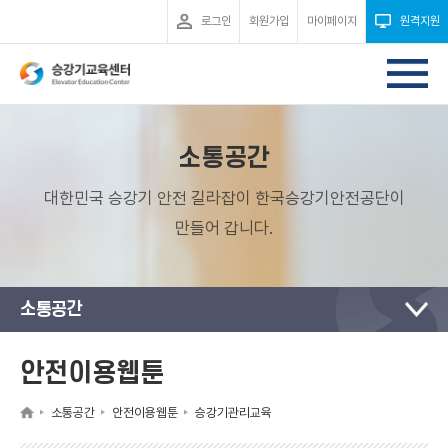
로그인
회원가입
마이페이지
원격지원
소통공간
대한민국 승강기 안전 길라잡이 한국승강기안전공단이
만들어 갑니다.
소통공간
안전이용웹툰
소통공간
안전이용웹툰
승강기관리교육