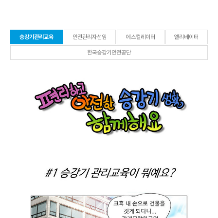
승강기관리교육
안전관리자선임
에스컬레이터
엘리베이터
선
택
한국승강기안전공단
됨