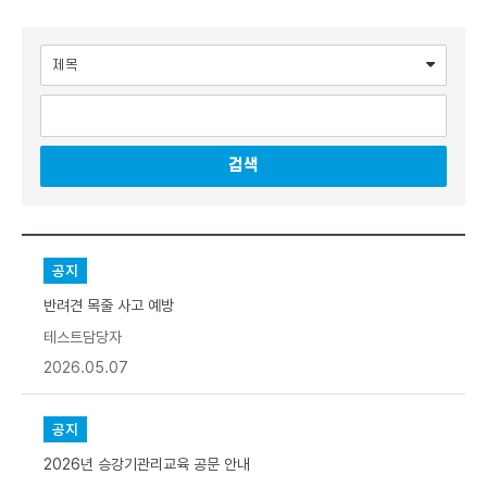
검색어 입력란
검색
공
지
사
공지
항
게
반려견 목줄 사고 예방
시
판
리
테스트담당자
스
트
2026.05.07
-
번
호
,
제
공지
목
,
2026년 승강기관리교육 공문 안내
작
성