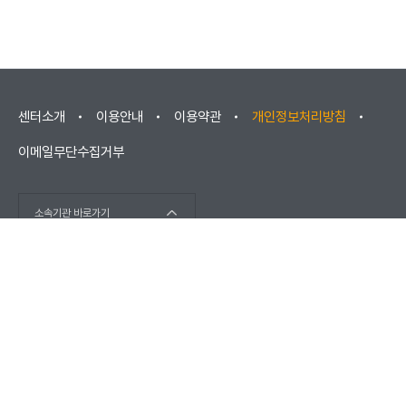
센터소개
이용안내
이용약관
개인정보처리방침
이메일무단수집거부
소속기관 바로가기
(우) 52852 경상남도 진주시 소호로102(충무공동) / 고객센터 :
1566-1277
(우) 670881 경상남도 거창군 남상면 대산리 2421