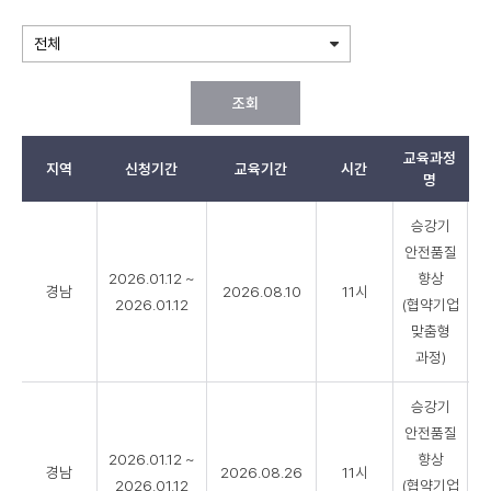
조회
교육과정
지역
신청기간
교육기간
시간
모
명
컨
승강기
소
안전품질
시
2026.01.12 ~
향상
엄
경남
2026.08.10
11시
교
2026.01.12
(협약기업
육
맞춤형
리
과정)
스
트
승강기
안전품질
2026.01.12 ~
향상
경남
2026.08.26
11시
2026.01.12
(협약기업