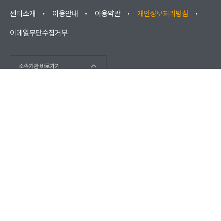
센터소개
이용안내
이용약관
개인정보처리방침
이메일무단수집거부
소속기관 바로가기
(우) 52852 경상남도 진주시 소호로102(충무공동) / 고객센터 :
1566-1277
(우) 670881 경상남도 거창군 남상면 대산리 2421
COPYRIGHT © KOREA ELEVATOR SAFETY AGENCY 2026. ALL
RIGHTS RESERVED.