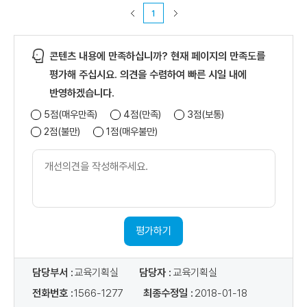
청
1
현
황
)
콘텐츠 내용에 만족하십니까? 현재 페이지의 만족도를
,
교
평가해 주십시요. 의견을 수렴하여 빠른 시일 내에
육
반영하겠습니다.
신
5점(매우만족)
4점(만족)
3점(보통)
청
2점(불만)
1점(매우불만)
개
선
의
견
내
용
평가하기
담당부서 :
교육기획실
담당자 :
교육기획실
전화번호 :
1566-1277
최종수정일 :
2018-01-18