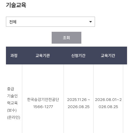
기술교육
조회
과정
교육기관
신청기간
교육기간
기
술
교
육
중급
리
기술인
스
한국승강기안전공단
2025.11.26 ~
2026.08.01~2
력교육
0
트
1566-1277
2026.08.25
026.08.25
(보수)
(온라인)