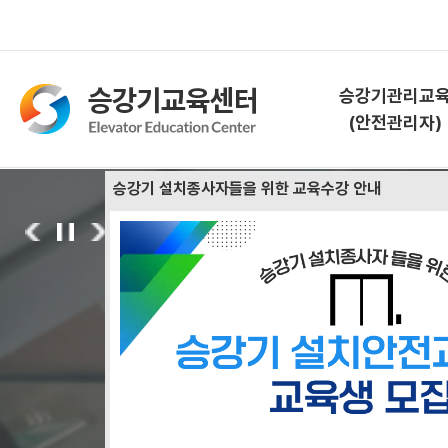
승강기관리교
(안전관리자)
승강기 설치종사자들을 위한 교육수강 안내
승강기관리교육
02
/
03
(안전관리자)
대한민국 승강기 안전 및 
교육소개
한국승강기안전공단이 함께
과정안내
교육신청
승강기 관리교육 소개