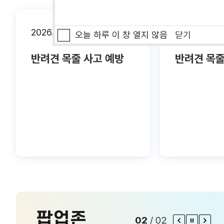
2026.05.07
2026.05.07
오늘 하루 이 창 열지 않음
닫기
반려견 목줄 사고 예방
반려견 목줄
팝업존
02
/
02