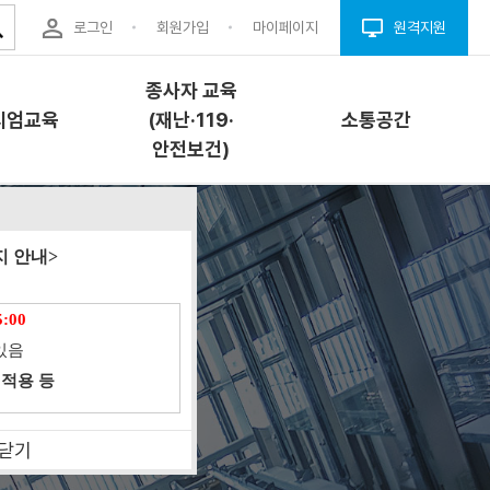
로그인
회원가입
마이페이지
원격지원
종사자 교육
시엄교육
(재난·119·
소통공간
안전보건)
엄교육
종사자 교육(재난
소통공간
 안내>
·119·안전보건)
개
공지사항
5:00
교육소개
내
자료실
있음
과정안내
청
Q&A
 적용 등
교육신청
결(프로그
FAQ
안전이용웹툰
닫기
업체구인