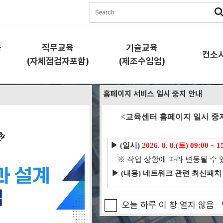
육
직무교육
기술교육
컨소
(자체점검자포함)
(제조수입업)
홈페이지 서비스 일시 중지 안내
직무교육
기술교육
컨소시
<교육센터 홈페이지 일시 중지
(자체점검자포함)
(제조수입업)
기술교육은
교육소
▶ (일시)
2026. 8. 8.(토) 09:00 ~ 1
교육소개
교육소개
과정안
※ 작업 상황에 따라 변동될 수 
 합니다.
과정안내
과정안내
교육신
▶ (내용) 네트워크 관련 최신패치
교육신청
교육신청
협약체
램)
오늘 하루 이 창 열지 않음