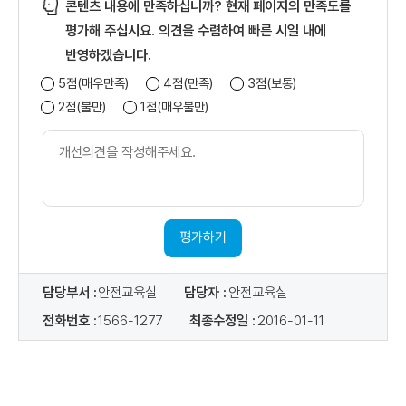
콘텐츠 내용에 만족하십니까? 현재 페이지의 만족도를
다. 개인정보의 보유 및 이용기간
평가해 주십시요. 의견을 수렴하여 빠른 시일 내에
- 수집되는 개인정보는 원칙적으로 회원 탈퇴 시 지체없이 파기합니다.
반영하겠습니다.
단, 공공기록물 관리에 관한 법률 등 관련 법령에 따라 보존 의무가
5점(매우만족)
4점(만족)
3점(보통)
있는 경우에는 해당 법령에서 정한 기간(준영구)동안 안전하게
2점(불만)
1점(매우불만)
보관합니다.
개
라. 동의거부 권리 및 불이익 내용
선
- 정보주체는 개인정보 수집 동의를 거부할 수 있으며, 거부 시
의
회원가입과 서비스 이용에 제한을 받을 수 있습니다.
견
내
용
평가하기
담당부서 :
안전교육실
담당자 :
안전교육실
전화번호 :
1566-1277
최종수정일 :
2016-01-11