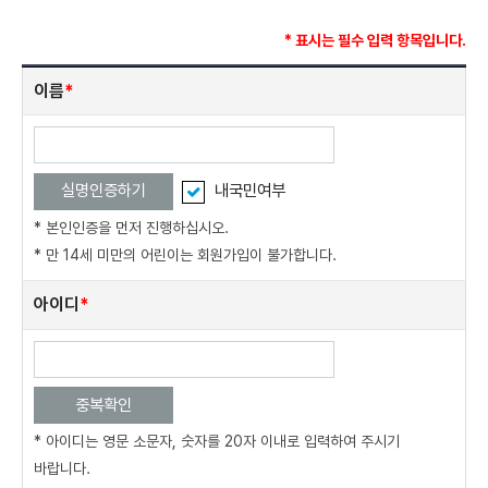
* 표시는 필수 입력 항목입니다.
회
이름
*
원
가
입
정
실명인증하기
내국민여부
보
입
* 본인인증을 먼저 진행하십시오.
력
* 만 14세 미만의 어린이는 회원가입이 불가합니다.
아이디
*
중복확인
* 아이디는 영문 소문자, 숫자를 20자 이내로 입력하여 주시기
바랍니다.