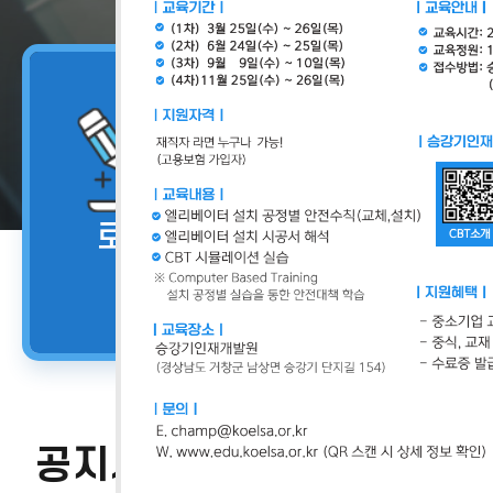
로그인
로그인
교육소개
과정안내
승강기관리교육
안전관리자
교육신청
공지사항