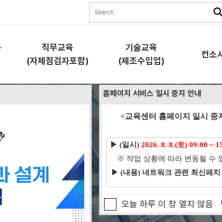
육
직무교육
기술교육
컨소
(자체점검자포함)
(제조수입업)
홈페이지 서비스 일시 중지 안내
직무교육
기술교육
컨소시
<교육센터 홈페이지 일시 중지
(자체점검자포함)
(제조수입업)
기술교육은
교육소
▶ (일시)
2026. 8. 8.(토) 09:00 ~ 1
교육소개
교육소개
과정안
※ 작업 상황에 따라 변동될 수 
 합니다.
과정안내
과정안내
교육신
▶ (내용) 네트워크 관련 최신패치
교육신청
교육신청
협약체
램)
오늘 하루 이 창 열지 않음