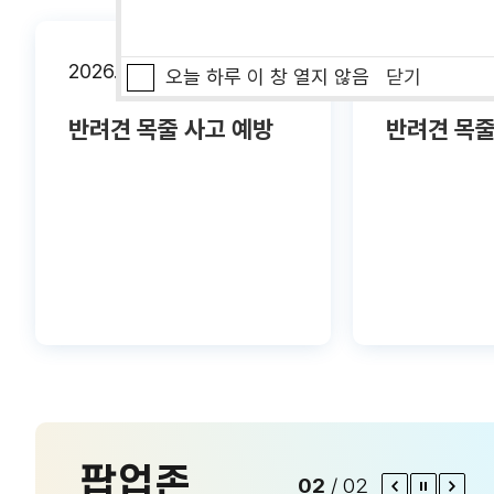
2026.05.07
2026.05.07
오늘 하루 이 창 열지 않음
닫기
반려견 목줄 사고 예방
반려견 목줄
팝업존
02
/
02