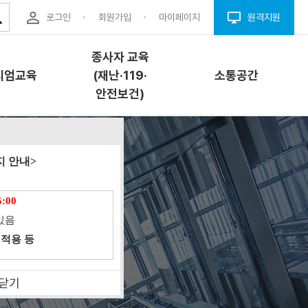
로그인
회원가입
마이페이지
원격지원
종사자 교육
시엄교육
(재난·119·
소통공간
안전보건)
엄교육
종사자 교육(재난
소통공간
 안내>
·119·안전보건)
개
공지사항
5:00
교육소개
내
자료실
있음
과정안내
청
Q&A
 적용 등
교육신청
결(프로그
FAQ
안전이용웹툰
닫기
업체구인