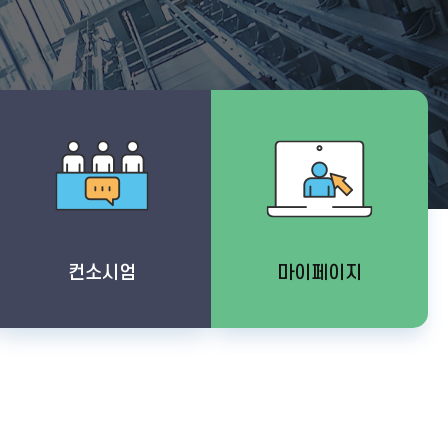
교육소개
영수증 출력
과정안내
안전관리자 선임,
컨소시엄
마이페이지
변경
교육신청